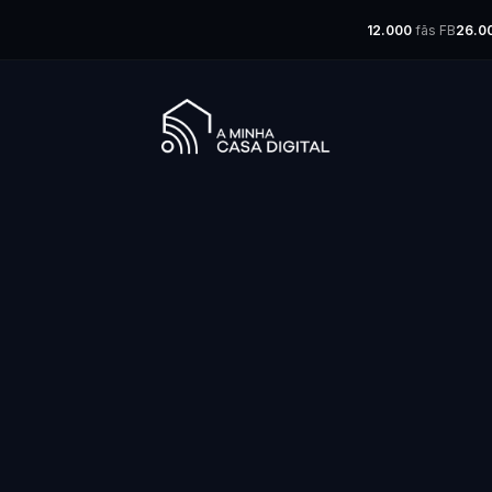
12.000
fãs FB
26.0