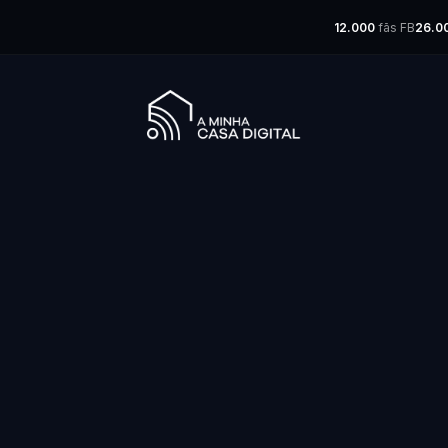
12.000
fãs FB
26.0