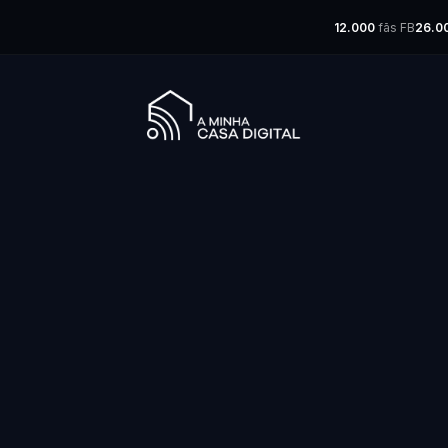
12.000
fãs FB
26.0