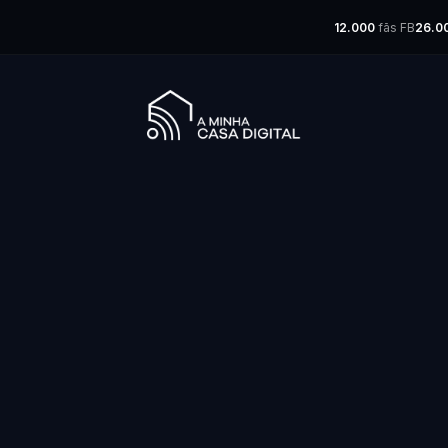
12.000
fãs FB
26.0