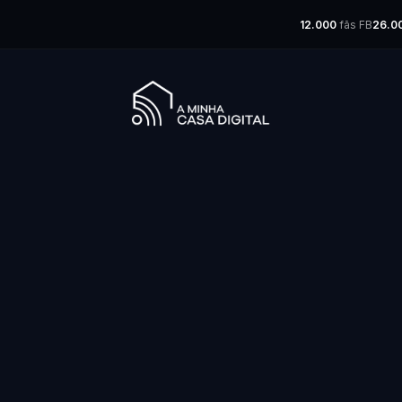
12.000
fãs FB
26.0