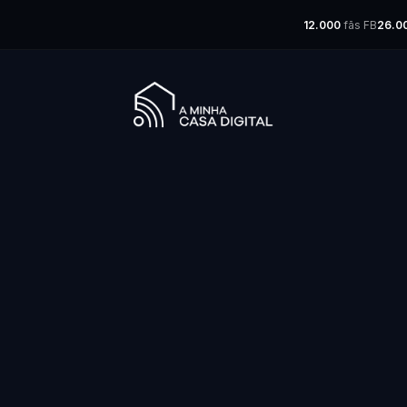
12.000
fãs FB
26.0