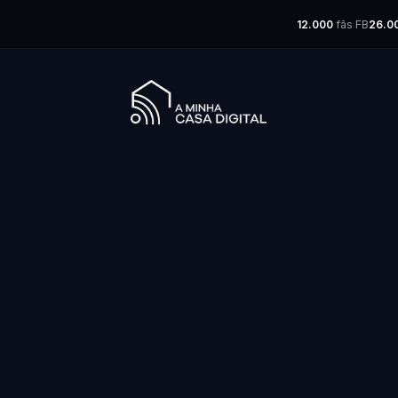
12.000
fãs FB
26.0