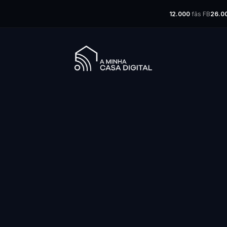
12.000
fãs FB
26.0