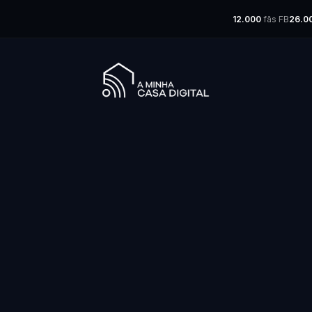
12.000
fãs FB
26.0