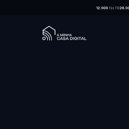
12.000
fãs FB
26.0