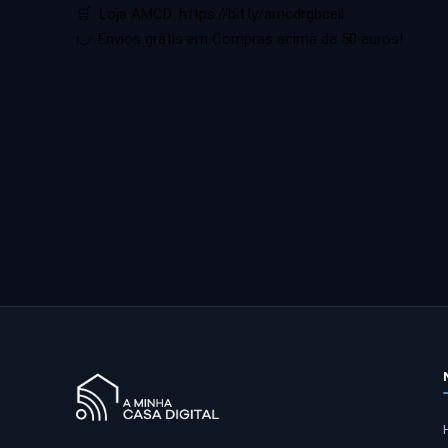
🛒  Loja AMCD: 
https://bit.ly/amcdrgbceil
👉 Envios grátis em Compras acima de 50 euros!