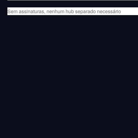
Sem assinaturas, nenhum hub separado necessário
Suporta controlo por voz da Amazon Alexa, Google Assistant