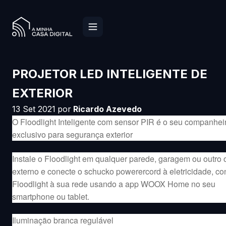
PROJETOR LED INTELIGENTE DE
EXTERIOR
13 Set 2021
por
Ricardo Azevedo
O Floodlight Inteligente com sensor PIR é o seu companhei
exclusivo para segurança exterior
Instale o Floodlight em qualquer parede, garagem ou outro 
externo e conecte o schucko powerercord à eletricidade, co
Floodlight à sua rede usando a app WOOX Home no seu
smartphone ou tablet.
Iluminação branca regulável