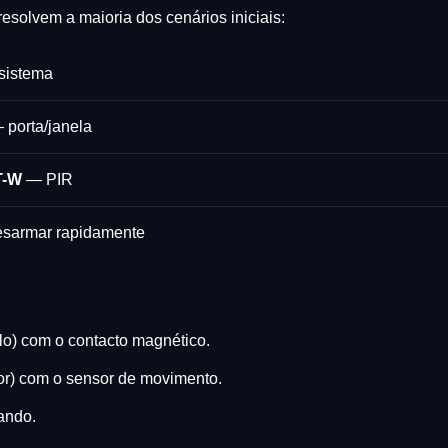
resolvem a maioria dos cenários iniciais:
sistema
porta/janela
T-W
— PIR
sarmar rapidamente
lo) com o contacto magnético.
or) com o sensor de movimento.
ando.