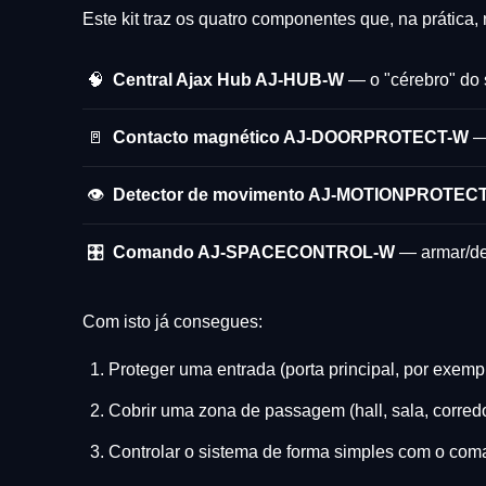
Este kit traz os quatro componentes que, na prática, 
🧠
Central Ajax Hub AJ-HUB-W
— o "cérebro" do 
🚪
Contacto magnético AJ-DOORPROTECT-W
— 
👁️
Detector de movimento AJ-MOTIONPROTEC
🎛️
Comando AJ-SPACECONTROL-W
— armar/de
Com isto já consegues:
Proteger uma entrada (porta principal, por exemp
Cobrir uma zona de passagem (hall, sala, corred
Controlar o sistema de forma simples com o com