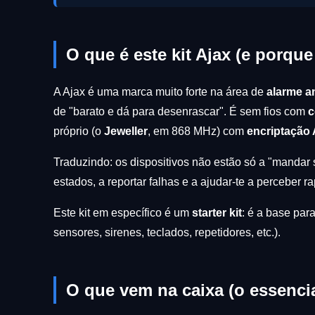
O que é este kit Ajax (e porque
A Ajax é uma marca muito forte na área de
alarme an
de "barato e dá para desenrascar". É sem fios com
c
próprio (o
Jeweller
, em 868 MHz) com
encriptação
Traduzindo: os dispositivos não estão só a "mandar s
estados, a reportar falhas e a ajudar-te a perceber r
Este kit em específico é um
starter kit
: é a base par
sensores, sirenes, teclados, repetidores, etc.).
O que vem na caixa (o essenci