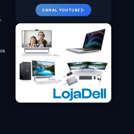
CANAL YOUTUBE
.
ara