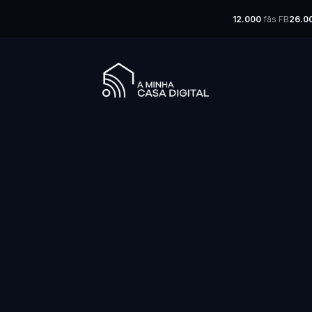
12.000
fãs FB
26.0