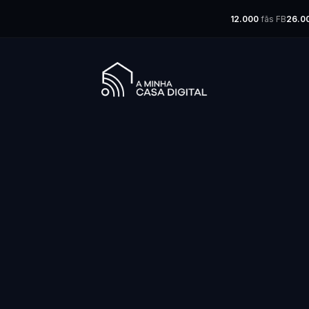
12.000
fãs FB
26.0