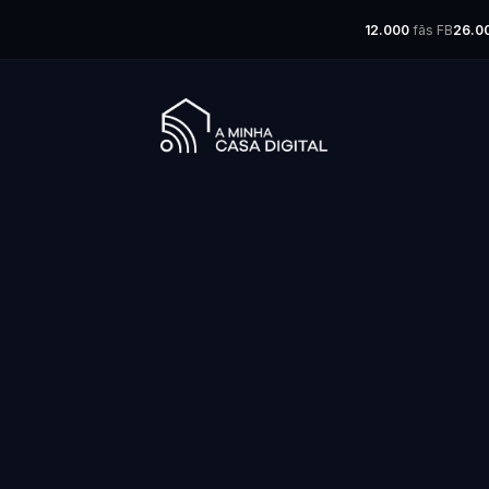
12.000
fãs FB
26.0