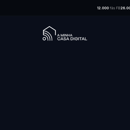
12.000
fãs FB
26.0