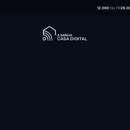
12.000
fãs FB
26.0